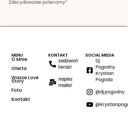
Zdecydowanie polecamy”
MENU
KONTAKT
SOCIAL MEDIA
O Mnie
zadzwoń
Dj
teraz!
Pogodny
Oferta
Krystian
Wasze Love
napisz
Pogoda
Story
maila!
Foto
@dj.pogodny
Kontakt
@krystianpog