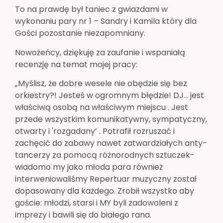
To na prawdę był taniec z gwiazdami w
wykonaniu pary nr 1 – Sandry i Kamila
który dla
Gości pozostanie niezapomniany.
Nowożeńcy, dziękuję za zaufanie i wspaniałą
recenzję na temat mojej pracy:
„Myślisz, że dobre wesele nie obędzie się bez
orkiestry?! Jesteś w ogromnym błędzie! DJ… jest
właściwą osobą na właściwym miejscu . Jest
przede wszystkim komunikatywny, sympatyczny,
otwarty i 'rozgadany’ . Potrafił rozruszać i
zachęcić do zabawy nawet zatwardziałych anty-
tancerzy za pomocą różnorodnych sztuczek-
wiadomo my jako młoda para również
interweniowaliśmy Repertuar muzyczny został
dopasowany dla każdego. Zrobił wszystko aby
goście: młodzi, starsi i MY byli zadowoleni z
imprezy i bawili się do białego rana.